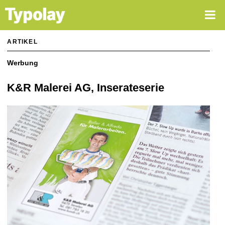
Home
Agentur
Über mich
ARTIKEL
Dienstleistungen
Werbung
Öffentlichkeitsarbeit
K&R Malerei AG, Inserateserie
Spezial
Werbung
Corporate Design
Digital
Illustration
Bilder
Kontakt