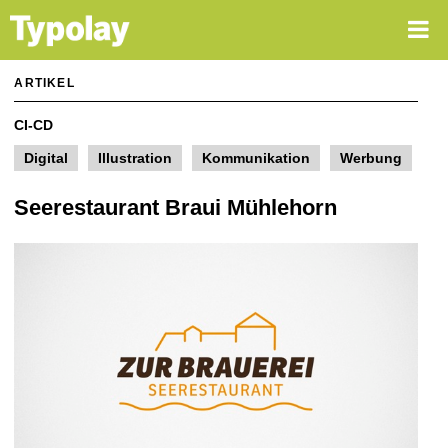
Home
Agentur
Über mich
ARTIKEL
Dienstleistungen
CI-CD
Öffentlichkeitsarbeit
Digital
Illustration
Kommunikation
Werbung
Spezial
Seerestaurant Braui Mühlehorn
Werbung
Corporate Design
Digital
Illustration
Bilder
Kontakt